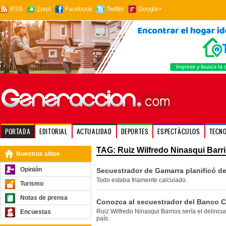
RSS
2urpi
Facebook
Twitter
Google+
PORTADA
EDITORIAL
ACTUALIDAD
DEPORTES
ESPECTÁCULOS
TECN
TAG: Ruiz Wilfredo Ninasqui Barr
Nuestros sitios
Opinión
Secuestrador de Gamarra planificó de
Todo estaba friamente calculado.
Turismo
Notas de prensa
Conozca al secuestrador del Banco C
Ruiz Wilfredo Ninasqui Barrios sería el delincu
Encuestas
país.