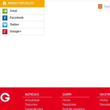
REDES SOCIALES
1
Sigui
2urpi
Facebook
Twitter
Google+
NOTICIAS
2URPI
GASTR
Actualidad
Home
Home
Deportes
Regístrate
Receta
Espectáculos
Post de usuarios