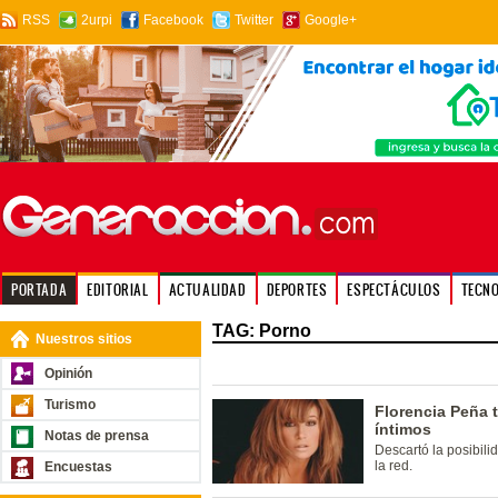
RSS
2urpi
Facebook
Twitter
Google+
PORTADA
EDITORIAL
ACTUALIDAD
DEPORTES
ESPECTÁCULOS
TECN
TAG: Porno
Nuestros sitios
Opinión
Turismo
Florencia Peña 
íntimos
Notas de prensa
Descartó la posibil
la red.
Encuestas