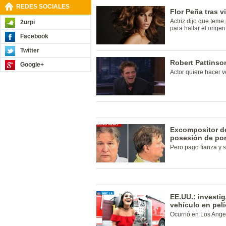
REDES SOCIALES
Flor Peña tras v
Actriz dijo que teme
2urpi
para hallar el origen
Facebook
Twitter
Robert Pattinson
Google+
Actor quiere hacer v
Excompositor d
posesión de porn
Pero pago fianza y sa
EE.UU.: investig
vehículo en pel
Ocurrió en Los Ange