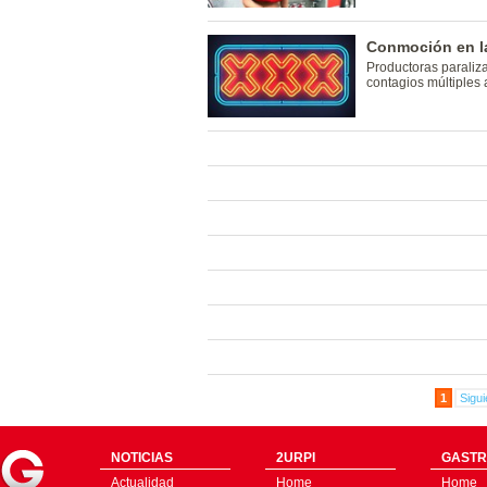
Conmoción en la
Productoras paraliza
contagios múltiples 
1
Sigui
NOTICIAS
2URPI
GASTR
Actualidad
Home
Home