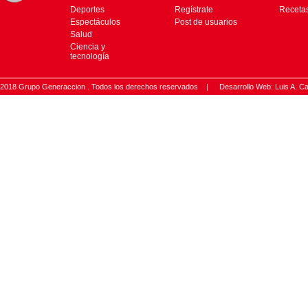
Deportes
Regístrate
Receta
Espectáculos
Post de usuarios
Salud
Ciencia y
tecnología
2018 Grupo Generaccion . Todos los derechos reservados |
Desarrollo Web: Luis A.