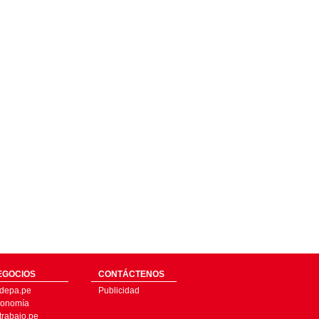
EGOCIOS
CONTÁCTENOS
depa.pe
Publicidad
onomía
trabajo.pe