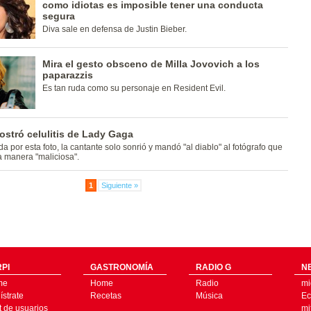
como idiotas es imposible tener una conducta
segura
Diva sale en defensa de Justin Bieber.
Mira el gesto obsceno de Milla Jovovich a los
paparazzis
Es tan ruda como su personaje en Resident Evil.
stró celulitis de Lady Gaga
a por esta foto, la cantante solo sonrió y mandó "al diablo" al fotógrafo que
sa manera "maliciosa".
1
Siguiente »
PI
GASTRONOMÍA
RADIO G
N
me
Home
Radio
mi
strate
Recetas
Música
Ec
t de usuarios
mi