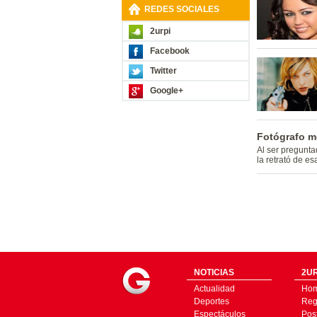
REDES SOCIALES
2urpi
Facebook
Twitter
Google+
Fotógrafo mo
Al ser preguntad
la retrató de e
NOTICIAS
2UR
Actualidad
Ho
Deportes
Regí
Espectáculos
Pos