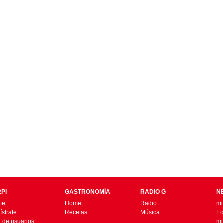
PI
GASTRONOMÍA
RADIO G
N
me
Home
Radio
mi
strate
Recetas
Música
Ec
t de usuarios
mi