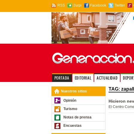
RSS
2urpi
Facebook
Twitter
PORTADA
EDITORIAL
ACTUALIDAD
DEPOR
TAG: zapall
Nuestros sitios
Opinión
Hicieron nev
El Centro Comer
Turismo
Notas de prensa
Encuestas