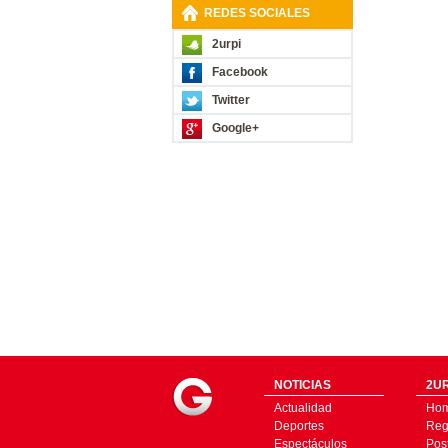
REDES SOCIALES
2urpi
Facebook
Twitter
Google+
NOTICIAS
2UR
Actualidad
Ho
Deportes
Regí
Espectáculos
Pos