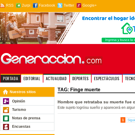
RSS
2urpi
Facebook
Twitter
Google+
PORTADA
EDITORIAL
ACTUALIDAD
DEPORTES
ESPECTÁCULOS
TECN
TAG: Finge muerte
Nuestros sitios
Opinión
Hombre que retrataba su muerte fue 
Este sujeto logrósu sueño y aparecerá en algun
Turismo
Notas de prensa
1
Sigui
Encuestas