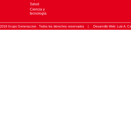
Salud
Ciencia y
tecnología
2018 Grupo Generaccion . Todos los derechos reservados |
Desarrollo Web: Luis A.