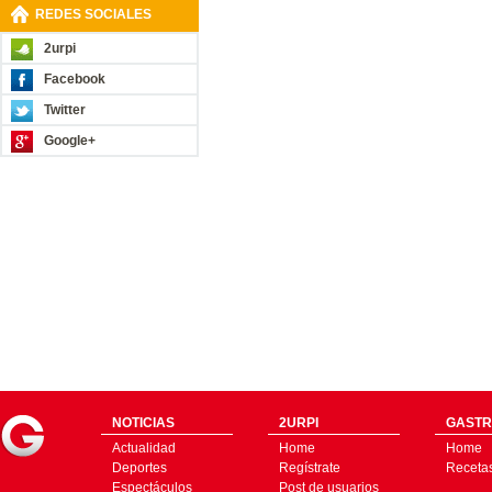
REDES SOCIALES
2urpi
Facebook
Twitter
Google+
NOTICIAS
2URPI
GASTR
Actualidad
Home
Home
Deportes
Regístrate
Receta
Espectáculos
Post de usuarios