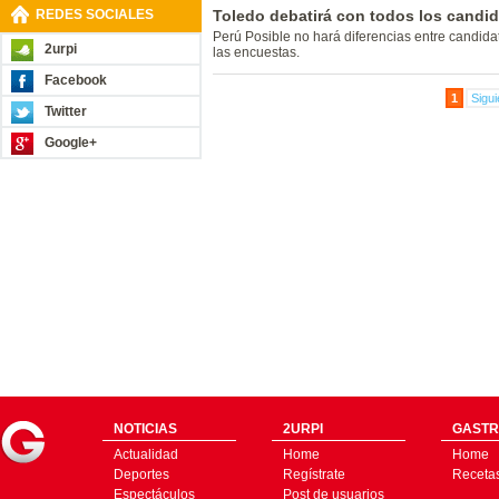
REDES SOCIALES
Toledo debatirá con todos los candi
Perú Posible no hará diferencias entre candid
2urpi
las encuestas.
Facebook
1
Sigui
Twitter
Google+
NOTICIAS
2URPI
GASTR
Actualidad
Home
Home
Deportes
Regístrate
Receta
Espectáculos
Post de usuarios