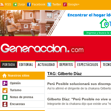
RSS
2urpi
Facebook
Twitter
Google+
PORTADA
EDITORIAL
ACTUALIDAD
DEPORTES
ESPECTÁCULOS
TECN
TAG: Gilberto Díaz
Nuestros sitios
Opinión
Perú Posible solucionará sus discrep
Así lo afirmó el dirigente de la chakana Gilbert
Turismo
Notas de prensa
Gilberto Díaz: "Perú Posible no vive u
Integrante de la chakana dijo que existe una "re
Encuestas