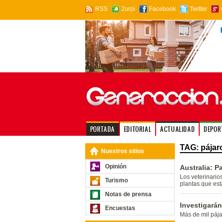
RSS
2urpi
Facebook
Twitter
PORTADA
EDITORIAL
ACTUALIDAD
DEPOR
TAG: pájar
Nuestros sitios
Opinión
Australia: P
Los veterinario
Turismo
plantas que es
Notas de prensa
Investigará
Encuestas
Más de mil pája