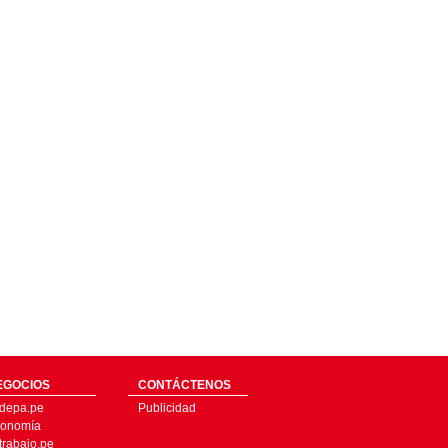
EGOCIOS
CONTÁCTENOS
depa.pe
Publicidad
onomía
trabajo.pe