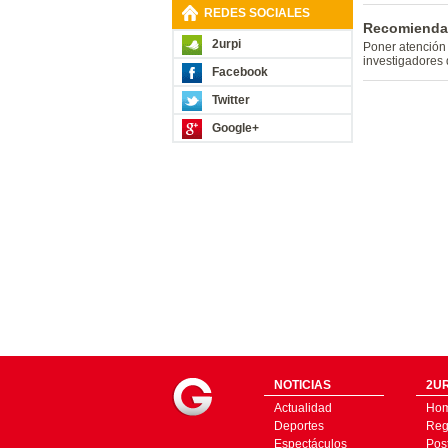
REDES SOCIALES
Recomiendan
2urpi
Poner atención 
investigadores 
Facebook
Twitter
Google+
NOTICIAS
2UR
Actualidad
Ho
Deportes
Regí
Espectáculos
Pos