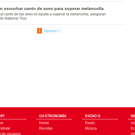
 escuchar canto de aves para superar melancolía
al canto de las aves es ayuda a superar la melancolia, aseguran
de National Trus
1
Siguiente »
PI
GASTRONOMÍA
RADIO G
N
me
Home
Radio
mi
strate
Recetas
Música
Ec
t de usuarios
mi