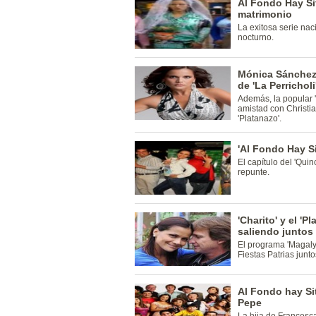
Al Fondo Hay Sit
matrimonio
La exitosa serie nac
nocturno.
Mónica Sánchez 
de 'La Perricholi
Además, la popular '
amistad con Christi
'Platanazo'.
'Al Fondo Hay Sit
El capítulo del 'Quin
repunte.
'Charito' y el '
saliendo juntos
El programa 'Magaly
Fiestas Patrias junto
Al Fondo hay Si
Pepe