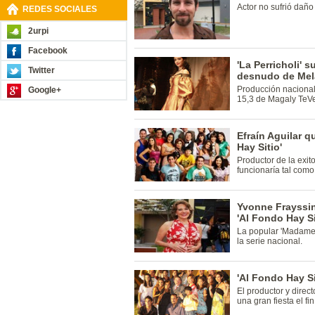
Actor no sufrió daño
REDES SOCIALES
2urpi
Facebook
'La Perricholi' s
Twitter
desnudo de Mel
Producción nacional
Google+
15,3 de Magaly TeV
Efraín Aguilar q
Hay Sitio'
Productor de la exit
funcionaría tal como
Yvonne Frayssin
'Al Fondo Hay Si
La popular 'Madame' 
la serie nacional.
'Al Fondo Hay Si
El productor y direct
una gran fiesta el f