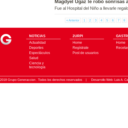
Magdyel Ugaz le robó sonrisas 
Fue al Hospital del Niño a llevarle regal
« Anterior
1
2
3
4
5
6
7
8
NOTICIAS
2URPI
GASTR
Actualidad
Home
Home
Deportes
Regístrate
Receta
Espectáculos
Post de usuarios
Salud
Ciencia y
tecnología
2018 Grupo Generaccion . Todos los derechos reservados |
Desarrollo Web: Luis A.