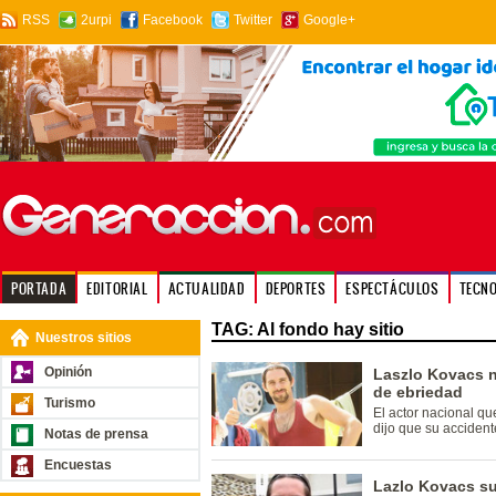
RSS
2urpi
Facebook
Twitter
Google+
PORTADA
EDITORIAL
ACTUALIDAD
DEPORTES
ESPECTÁCULOS
TECN
TAG: Al fondo hay sitio
Nuestros sitios
Opinión
Laszlo Kovacs 
de ebriedad
Turismo
El actor nacional que
dijo que su accident
Notas de prensa
Encuestas
Lazlo Kovacs su