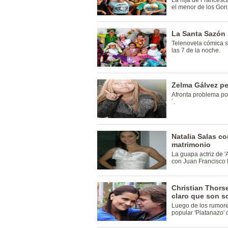
La hija de Francesca
el menor de los Gon
La Santa Sazón 
Telenovela cómica s
las 7 de la noche.
Zelma Gálvez pe
Afronta problema por
´.
Natalia Salas co
matrimonio
La guapa actriz de 'A
con Juan Francisco 
Christian Thors
claro que son s
Luego de los rumore
popular 'Platanazo' 