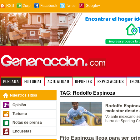
RSS
2urpi
Facebook
Twitter
Google+
PORTADA
EDITORIAL
ACTUALIDAD
DEPORTES
ESPECTÁCULOS
TECN
TAG: Rodolfo Espinoza
Nuestros sitios
Opinión
Rodolfo Espino
molestar desde 
Turismo
Volante mexicano se 
barra de Sporting Cri
Notas de prensa
Encuestas
Fito Espinoza llega para ser pri