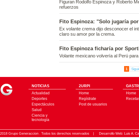
Figuran Rodolfo Espinoza y Roberto Me
refuerzos
Fito Espinoza: "Solo jugaría por 
Ex volante crema dijo desconocer el int
claro su amor por la crema.
Fito Espinoza ficharía por Sport
Volante mexicano volvería al Perú para 
1
Sigui
NOTICIAS
2URPI
GASTR
Actualidad
Home
Home
Deportes
Regístrate
Receta
Espectáculos
Post de usuarios
Salud
Ciencia y
tecnología
2018 Grupo Generaccion . Todos los derechos reservados |
Desarrollo Web: Luis A.