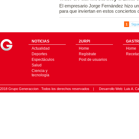
El empresario Jorge Fernández hizo un
para que inviertan en estos conciertos d
1
Sigui
NOTICIAS
2URPI
GASTR
Actualidad
Home
Home
Deportes
Regístrate
Receta
Espectáculos
Post de usuarios
Salud
Ciencia y
tecnología
2018 Grupo Generaccion . Todos los derechos reservados |
Desarrollo Web: Luis A.