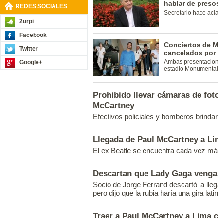
hablar de presos
REDES SOCIALES
Secretario hace acla
2urpi
Facebook
Conciertos de M
Twitter
cancelados por
Ambas presentacione
Google+
estadio Monumental
Prohibido llevar cámaras de foto
McCartney
Efectivos policiales y bomberos brindar
Llegada de Paul McCartney a Li
El ex Beatle se encuentra cada vez má
Descartan que Lady Gaga venga
Socio de Jorge Ferrand descartó la lleg
pero dijo que la rubia haría una gira la
Traer a Paul McCartney a Lima c