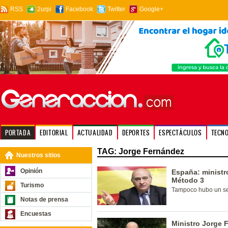
RSS
2urpi
Facebook
Twitter
Google+
PORTADA
EDITORIAL
ACTUALIDAD
DEPORTES
ESPECTÁCULOS
TECN
TAG: Jorge Fernández
Nuestros sitios
Opinión
España: ministro
Método 3
Turismo
Tampoco hubo un seg
Notas de prensa
Encuestas
Ministro Jorge 