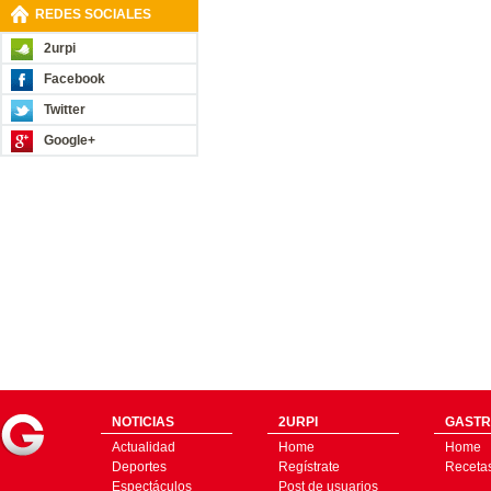
REDES SOCIALES
2urpi
Facebook
Twitter
Google+
NOTICIAS
2URPI
GASTR
Actualidad
Home
Home
Deportes
Regístrate
Receta
Espectáculos
Post de usuarios