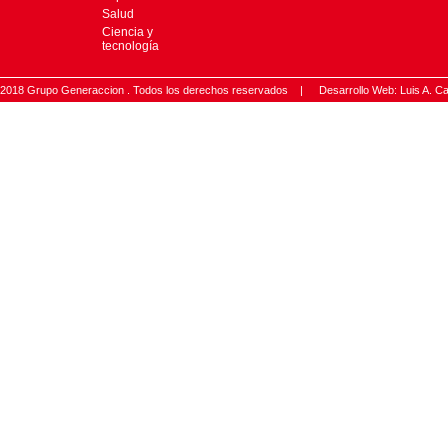
Salud
Ciencia y
tecnología
2018 Grupo Generaccion . Todos los derechos reservados |
Desarrollo Web: Luis A.