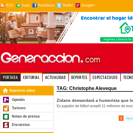
RSS
2urpi
Facebook
Twitter
Google+
PORTADA
EDITORIAL
ACTUALIDAD
DEPORTES
ESPECTÁCULOS
TECN
TAG: Christophe Aleveque
Nuestros sitios
Opinión
Zidane demandará a humorista que lo 
Ex jugador de fútbol aceptó 11 millones de eur
Turismo
Notas de prensa
1
Sigui
Encuestas