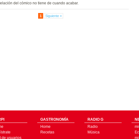
elación del cómico no tiene de cuando acabar.
1
Siguiente »
PI
GASTRONOMÍA
RADIO G
N
me
Home
Radio
mi
strate
Recetas
Música
Ec
t de usuarios
mi