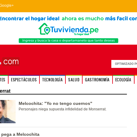
Google+
TES
ESPECTÁCULOS
TECNOLOGÍA
SALUD
GASTRONOMÍA
ECOLOGÍA
rrat
Melcochita: "Yo no tengo cuernos"
Personajes niega supuesta infidelidad de Monserrat.
e pega a Melcochita