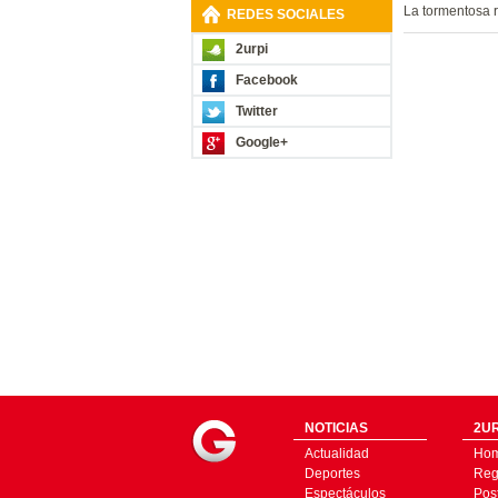
La tormentosa r
REDES SOCIALES
2urpi
Facebook
Twitter
Google+
NOTICIAS
2UR
Actualidad
Ho
Deportes
Regí
Espectáculos
Pos