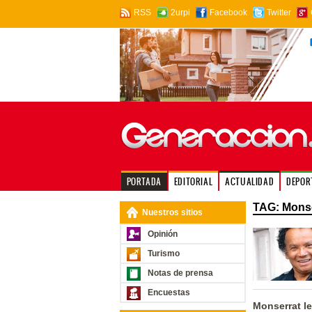
RSS
2urpi
Facebook
Twitter
PORTADA
EDITORIAL
ACTUALIDAD
DEPOR
TAG: Monse
Nuestros sitios
Opinión
Turismo
Notas de prensa
Encuestas
Monserrat l