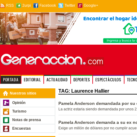
RSS
2urpi
Facebook
Twitter
Google+
PORTADA
EDITORIAL
ACTUALIDAD
DEPORTES
ESPECTÁCULOS
TECN
TAG: Laurence Hallier
Nuestros sitios
Opinión
Pamela Anderson demandada por su 
La actriz estaria siendo demandada por unos 2
Turismo
Notas de prensa
Pamela Anderson demanda a su ex n
Exige un millón de dólares por no cumplir acu
Encuestas