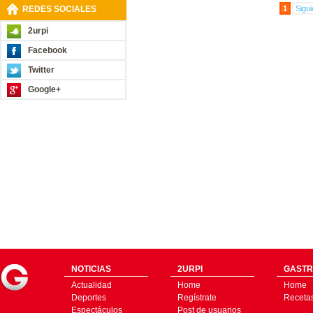
REDES SOCIALES
1
Sigui
2urpi
Facebook
Twitter
Google+
NOTICIAS
2URPI
GASTR
Actualidad
Home
Home
Deportes
Regístrate
Receta
Espectáculos
Post de usuarios