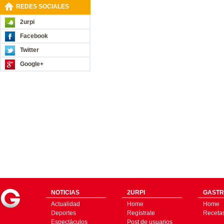
REDES SOCIALES
2urpi
Facebook
Twitter
Google+
NOTICIAS
2URPI
GASTR
Actualidad
Home
Home
Deportes
Regístrate
Receta
Espectáculos
Post de usuarios