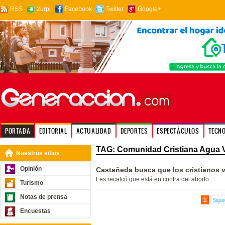
RSS
2urpi
Facebook
Twitter
Google+
PORTADA
EDITORIAL
ACTUALIDAD
DEPORTES
ESPECTÁCULOS
TECN
TAG: Comunidad Cristiana Agua 
Nuestros sitios
Opinión
Castañeda busca que los cristianos v
Les recalcó que está en contra del aborto.
Turismo
Notas de prensa
1
Sigui
Encuestas