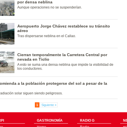
por densa neblina
Aunque operaciones no se suspenderían.
Aeropuerto Jorge Chávez restablece su tránsito
aéreo
Tras dispersarse neblina en el Callao.
Cierran temporalmente la Carretera Central por
nevada en Ticlio
A esto se suma una densa neblina que impide la visibilidad de
los conductores.
mienda a la población protegerse del sol a pesar de la
radiación solar siguen siendo peligrosos.
1
Siguiente »
PI
GASTRONOMÍA
RADIO G
N