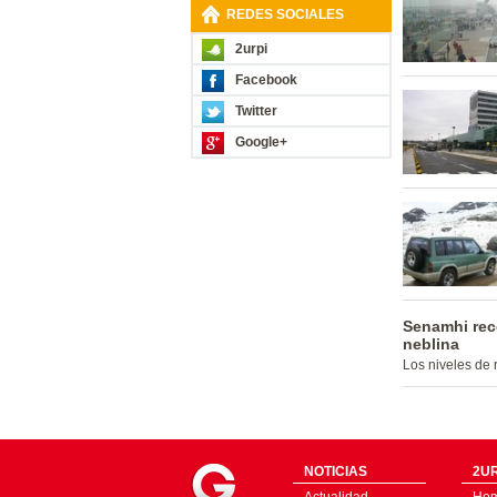
REDES SOCIALES
2urpi
Facebook
Twitter
Google+
Senamhi reco
neblina
Los niveles de 
NOTICIAS
2UR