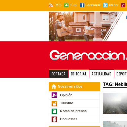
RSS
2urpi
Facebook
Twitter
PORTADA
EDITORIAL
ACTUALIDAD
DEPOR
TAG: Nebli
Nuestros sitios
Opinión
Turismo
Notas de prensa
Encuestas