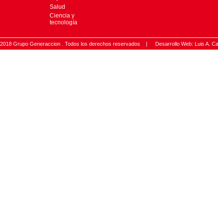
Salud
Ciencia y
tecnología
2018 Grupo Generaccion . Todos los derechos reservados |
Desarrollo Web: Luis A.