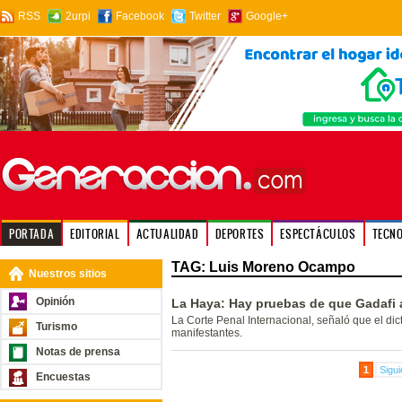
RSS
2urpi
Facebook
Twitter
Google+
PORTADA
EDITORIAL
ACTUALIDAD
DEPORTES
ESPECTÁCULOS
TECN
TAG: Luis Moreno Ocampo
Nuestros sitios
Opinión
La Haya: Hay pruebas de que Gadafi a
La Corte Penal Internacional, señaló que el dic
Turismo
manifestantes.
Notas de prensa
1
Sigui
Encuestas