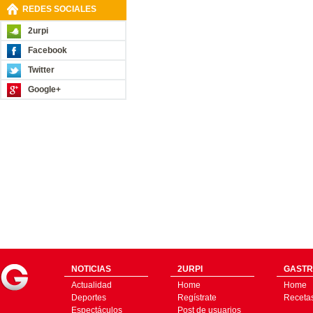
REDES SOCIALES
2urpi
Facebook
Twitter
Google+
NOTICIAS
2URPI
GASTR
Actualidad
Home
Home
Deportes
Regístrate
Receta
Espectáculos
Post de usuarios