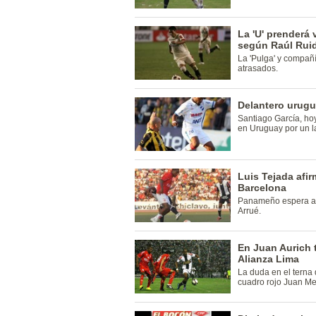
La 'U' prenderá 
según Raúl Ruid
La 'Pulga' y compañ
atrasados.
Delantero urugu
Santiago García, ho
en Uruguay por un l
Luis Tejada afir
Barcelona
Panameño espera ano
Arrué.
En Juan Aurich 
Alianza Lima
La duda en el terna 
cuadro rojo Juan Me