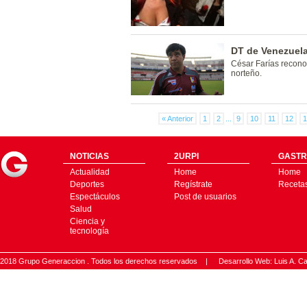
DT de Venezuela
César Farías recono
norteño.
« Anterior
1
2
...
9
10
11
12
1
NOTICIAS
2URPI
GASTR
Actualidad
Home
Home
Deportes
Regístrate
Receta
Espectáculos
Post de usuarios
Salud
Ciencia y
tecnología
2018 Grupo Generaccion . Todos los derechos reservados |
Desarrollo Web: Luis A.