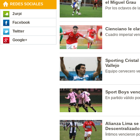
el Miguel Grau
REDES SOCIALES
Por los octavos de 
2urpi
Facebook
Cienciano le cl
Twitter
Cuadro imperial ven
Google+
Sporting Cristal
Vallejo
Equipo cervecero ven
Sport Boys venci
En partido válido po
Alianza Lima se
Descentralizado
Íntimos vencieron po