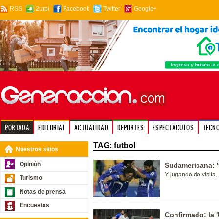
RSS
2urpi
Facebook
Twitter
Google+
PORTADA
EDITORIAL
ACTUALIDAD
DEPORTES
ESPECTÁCULOS
TECN
TAG: futbol
Nuestros sitios
Opinión
Sudamericana: '
Y jugando de visita.
Turismo
Notas de prensa
Encuestas
Confirmado: la 