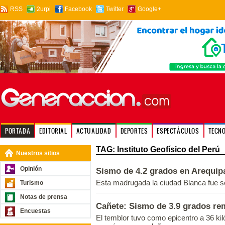
RSS
2urpi
Facebook
Twitter
Google+
PORTADA
EDITORIAL
ACTUALIDAD
DEPORTES
ESPECTÁCULOS
TECN
TAG: Instituto Geofísico del Perú
Nuestros sitios
Opinión
Sismo de 4.2 grados en Arequip
Esta madrugada la ciudad Blanca fue so
Turismo
Notas de prensa
Cañete: Sismo de 3.9 grados rem
Encuestas
El temblor tuvo como epicentro a 36 ki