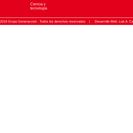
Ciencia y
tecnología
2018 Grupo Generaccion . Todos los derechos reservados |
Desarrollo Web: Luis A.