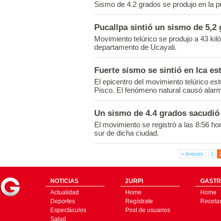
Sismo de 4.2 grados se produjo en la pr
Pucallpa sintió un sismo de 5,2
Movimiento telúrico se produjo a 43 kiló
departamento de Ucayali.
Fuerte sismo se sintió en Ica e
El epicentro del movimiento telúrico es
Pisco. El fenómeno natural causó alarm
Un sismo de 4.4 grados sacudi
El movimiento se registró a las 8:56 ho
sur de dicha ciudad.
« Anterior
1
NOTICIAS
2URPI
GASTR
Actualidad
Home
Home
Deportes
Regístrate
Receta
Espectáculos
Post de usuarios
Salud