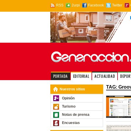
RSS
2urpi
Facebook
Twitter
PORTADA
EDITORIAL
ACTUALIDAD
DEPOR
TAG: Groo
Nuestros sitios
Opinión
Turismo
Notas de prensa
Encuestas