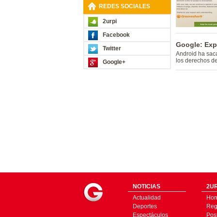
REDES SOCIALES
2urpi
Facebook
Google: Exp
Twitter
Android ha sac
los derechos de
Google+
NOTICIAS
2UR
Actualidad
Ho
Deportes
Regí
Espectáculos
Pos