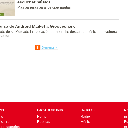
escuchar música
Más barreras para los cibernautas.
ulsa de Android Market a Grooveshark
ado de su Mercado la aplicación que permite descargar música que vulnera
 autor.
1
Siguiente »
PI
GASTRONOMÍA
RADIO G
N
me
Home
Radio
mi
strate
Recetas
Música
Ec
t de usuarios
mi