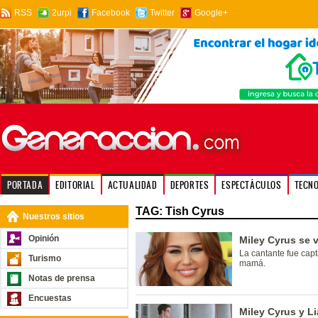
RSS
2urpi
Facebook
Twitter
Google+
PORTADA
EDITORIAL
ACTUALIDAD
DEPORTES
ESPECTÁCULOS
TECN
TAG: Tish Cyrus
Nuestros sitios
Opinión
Miley Cyrus se 
La cantante fue cap
Turismo
mamá.
Notas de prensa
Encuestas
Miley Cyrus y L