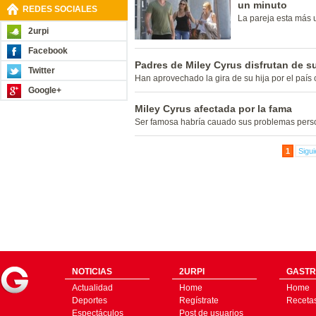
un minuto
REDES SOCIALES
La pareja esta más 
2urpi
Facebook
Padres de Miley Cyrus disfrutan de s
Twitter
Han aprovechado la gira de su hija por el país
Google+
Miley Cyrus afectada por la fama
Ser famosa habría cauado sus problemas person
1
Sigui
NOTICIAS
2URPI
GASTR
Actualidad
Home
Home
Deportes
Regístrate
Receta
Espectáculos
Post de usuarios