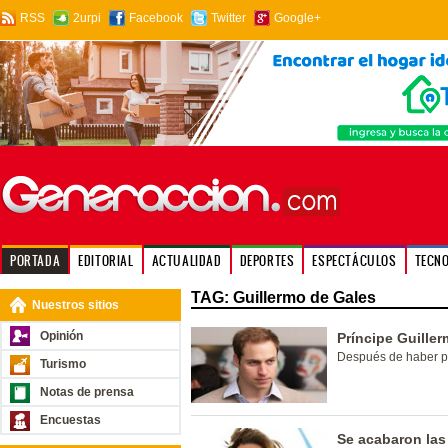
RSS
2urpi
Facebook
Twitter
Google+
PORTADA
EDITORIAL
ACTUALIDAD
DEPORTES
ESPECTÁCULOS
TECN
TAG: Guillermo de Gales
Nuestros sitios
Opinión
Príncipe Guille
Después de haber pa
Turismo
Notas de prensa
Encuestas
Se acabaron las