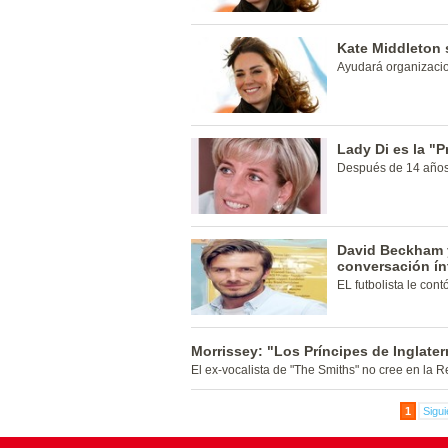
Kate Middleton 
Ayudará organizacio
Lady Di es la "P
Después de 14 años
David Beckham y
conversación ín
EL futbolista le con
Morrissey: "Los Príncipes de Inglater
El ex-vocalista de "The Smiths" no cree en la R
1
Sigui