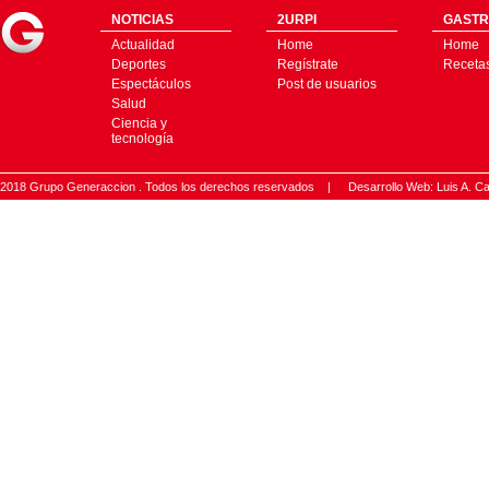
NOTICIAS
2URPI
GASTR
Actualidad
Home
Home
Deportes
Regístrate
Receta
Espectáculos
Post de usuarios
Salud
Ciencia y
tecnología
2018 Grupo Generaccion . Todos los derechos reservados |
Desarrollo Web: Luis A.