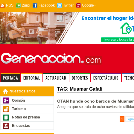
RSS
2urpi
Facebook
Twitter
Google+
PORTADA
EDITORIAL
ACTUALIDAD
DEPORTES
ESPECTÁCULOS
TECN
TAG: Muamar Gafafi
Nuestros sitios
Opinión
OTAN hunde ocho barcos de Muamar
Asegura que se trata de ocho navíos sin utilidad 
Turismo
Notas de prensa
1
Sigui
Encuestas