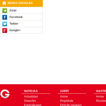
REDES SOCIALES
2urpi
Facebook
Twitter
Google+
NOTICIAS
2URPI
GASTR
Actualidad
Home
Home
Deportes
Regístrate
Receta
Espectáculos
Post de usuarios