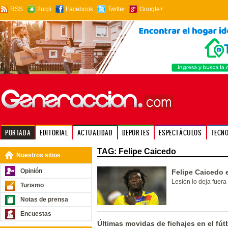
RSS
2urpi
Facebook
Twitter
Google+
PORTADA
EDITORIAL
ACTUALIDAD
DEPORTES
ESPECTÁCULOS
TECN
TAG: Felipe Caicedo
Nuestros sitios
Opinión
Felipe Caicedo 
Lesión lo deja fuera
Turismo
Notas de prensa
Encuestas
Últimas movidas de fichajes en el fút