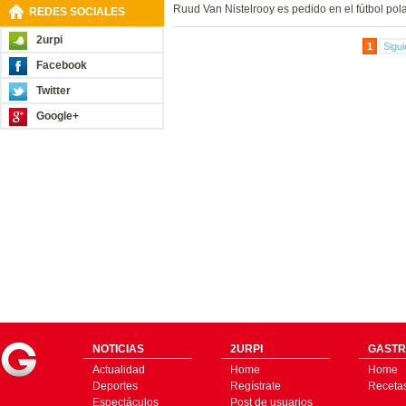
Ruud Van Nistelrooy es pedido en el fútbol pol
REDES SOCIALES
2urpi
1
Sigui
Facebook
Twitter
Google+
NOTICIAS
2URPI
GASTR
Actualidad
Home
Home
Deportes
Regístrate
Receta
Espectáculos
Post de usuarios