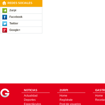
REDES SOCIALES
2urpi
Facebook
Twitter
Google+
NOTICIAS
2URPI
GASTR
Actualidad
Home
Home
Deportes
Regístrate
Receta
Espectáculos
Post de usuarios