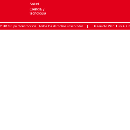
Salud
Ciencia y
tecnología
2018 Grupo Generaccion . Todos los derechos reservados |
Desarrollo Web: Luis A.