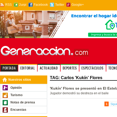
RSS
2urpi
Facebook
Twitter
Google+
PORTADA
EDITORIAL
ACTUALIDAD
DEPORTES
ESPECTÁCULOS
TECN
TAG: Carlos 'Kukín' Flores
Nuestros sitios
Opinión
'Kukín' Flores se presentó en El Este
Jugador demostró su destreza en el baile
Turismo
Notas de prensa
1
Sigui
Encuestas