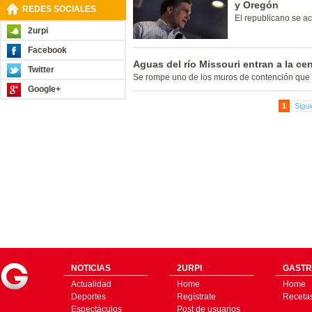
y Oregón
REDES SOCIALES
El republicano se a
2urpi
Facebook
Aguas del río Missouri entran a la ce
Twitter
Se rompe uno de los muros de contención que pr
Google+
1
Sigui
NOTICIAS
2URPI
GASTR
Actualidad
Home
Home
Deportes
Regístrate
Receta
Espectáculos
Post de usuarios