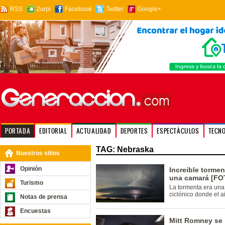
RSS
2urpi
Facebook
Twitter
Google+
PORTADA
EDITORIAL
ACTUALIDAD
DEPORTES
ESPECTÁCULOS
TECN
TAG: Nebraska
Nuestros sitios
Opinión
Increible torme
una camará [FO
Turismo
La tormenta era una
ciclónico donde el a
Notas de prensa
Encuestas
Mitt Romney se 