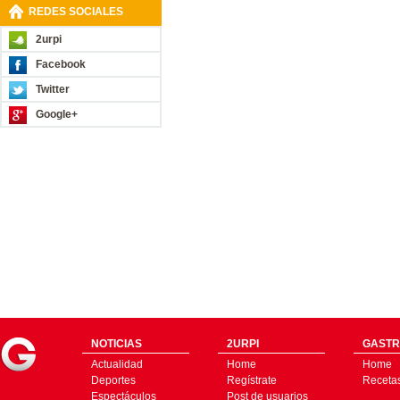
REDES SOCIALES
2urpi
Facebook
Twitter
Google+
NOTICIAS
2URPI
GASTR
Actualidad
Home
Home
Deportes
Regístrate
Receta
Espectáculos
Post de usuarios