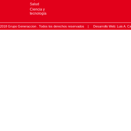
Salud
Ciencia y
tecnología
2018 Grupo Generaccion . Todos los derechos reservados |
Desarrollo Web: Luis A.