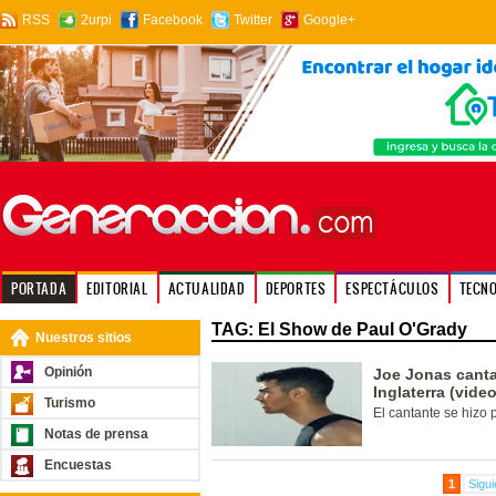
RSS
2urpi
Facebook
Twitter
Google+
PORTADA
EDITORIAL
ACTUALIDAD
DEPORTES
ESPECTÁCULOS
TECN
TAG: El Show de Paul O'Grady
Nuestros sitios
Opinión
Joe Jonas canta
Inglaterra (video
Turismo
El cantante se hizo p
Notas de prensa
Encuestas
1
Sigui