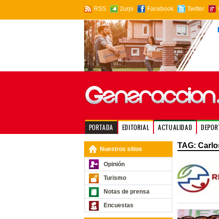
RSS
2urpi
Facebook
Twitter
PORTADA
EDITORIAL
ACTUALIDAD
DEPOR
TAG: Carlo
Nuestros sitios
Opinión
Turismo
Notas de prensa
Encuestas