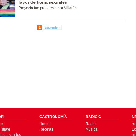
favor de homosexuales
Proyecto fue propuesto por Villarán.
1
Siguiente »
PI
GASTRONOMÍA
RADIO G
N
me
Home
Radio
mi
strate
Recetas
Música
Ec
t de usuarios
mi