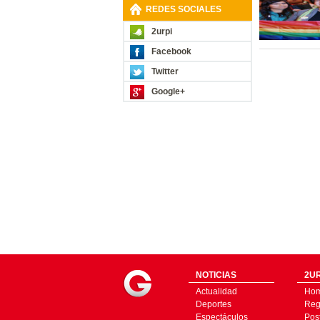
REDES SOCIALES
2urpi
Facebook
Twitter
Google+
NOTICIAS
2UR
Actualidad
Ho
Deportes
Regí
Espectáculos
Pos