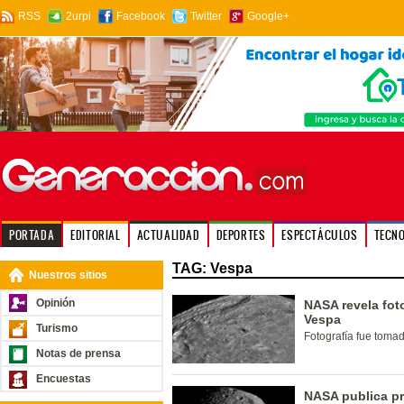
RSS
2urpi
Facebook
Twitter
Google+
PORTADA
EDITORIAL
ACTUALIDAD
DEPORTES
ESPECTÁCULOS
TECN
TAG: Vespa
Nuestros sitios
Opinión
NASA revela fot
Vespa
Turismo
Fotografía fue tomad
Notas de prensa
Encuestas
NASA publica pr