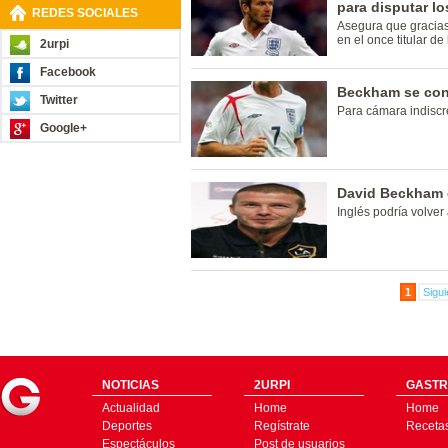
para disputar l
REDES SOCIALES
Asegura que gracias 
en el once titular de
2urpi
Facebook
Beckham se con
Twitter
Para cámara indiscr
Google+
David Beckham d
Inglés podría volver
1
Sigui
NOTICIAS
2URPI
GASTR
Actualidad
Home
Home
Deportes
Regístrate
Receta
Espectáculos
Post de usuarios