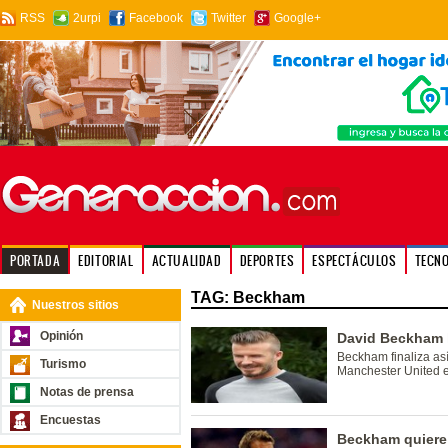
RSS
2urpi
Facebook
Twitter
Google+
PORTADA
EDITORIAL
ACTUALIDAD
DEPORTES
ESPECTÁCULOS
TECN
TAG: Beckham
Nuestros sitios
Opinión
David Beckham l
Beckham finaliza así
Turismo
Manchester United 
Notas de prensa
Encuestas
Beckham quiere 