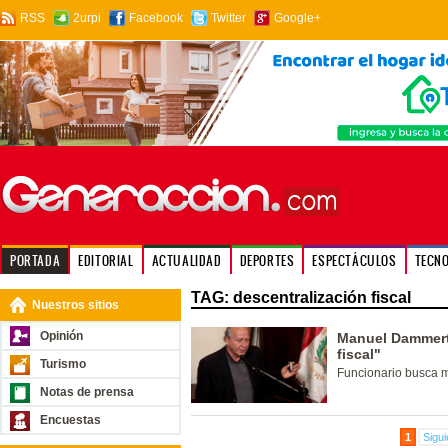
RSS
2urpi
Facebook
Twitter
Google+
PORTADA
EDITORIAL
ACTUALIDAD
DEPORTES
ESPECTÁCULOS
TECN
TAG: descentralización fiscal
Nuestros sitios
Opinión
Manuel Dammert
fiscal"
Turismo
Funcionario busca mej
Notas de prensa
Encuestas
1
Sigui