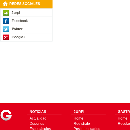
REDES SOCIALES
2urpi
Facebook
Twitter
Google+
NOTICIAS
2URPI
GASTR
Actualidad
Home
Home
Deportes
Regístrate
Receta
Espectáculos
Post de usuarios