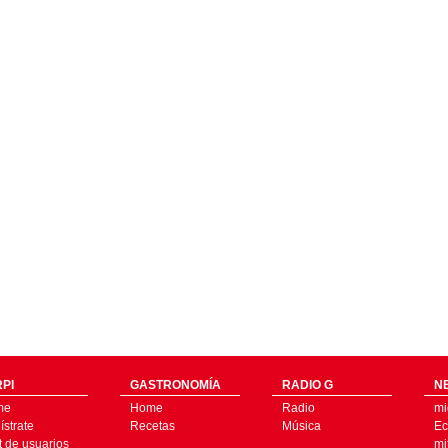
PI
GASTRONOMÍA
RADIO G
N
me
Home
Radio
mi
strate
Recetas
Música
Ec
t de usuarios
mi