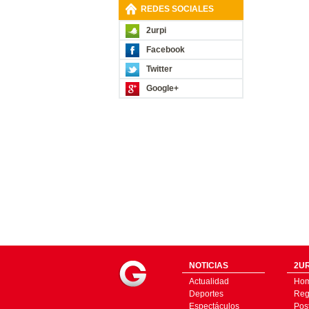
REDES SOCIALES
2urpi
Facebook
Twitter
Google+
NOTICIAS
2UR
Actualidad
Ho
Deportes
Regí
Espectáculos
Pos