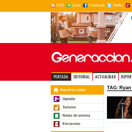
RSS
2urpi
Facebook
Twitter
PORTADA
EDITORIAL
ACTUALIDAD
DEPOR
TAG: Ryan
Nuestros sitios
Opinión
Turismo
Notas de prensa
Encuestas