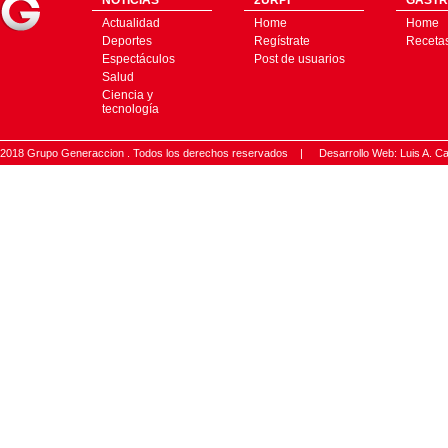
NOTICIAS
2URPI
GASTR
Actualidad
Home
Home
Deportes
Regístrate
Receta
Espectáculos
Post de usuarios
Salud
Ciencia y
tecnología
2018 Grupo Generaccion . Todos los derechos reservados |
Desarrollo Web: Luis A.