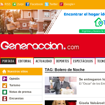
RSS
2urpi
Facebook
Twitter
Google+
PORTADA
EDITORIAL
ACTUALIDAD
DEPORTES
ESPECTÁCULOS
TECN
TAG: Bolero de Noche
Nuestros sitios
Opinión
Se entregaron l
El "Oscar" de los E
Turismo
Notas de prensa
Encuestas
Gisela Valcárcel