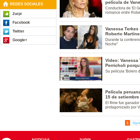
película de Van
REDES SOCIALES
Conductora de 'El G
romance entre Robert
2urpi
Facebook
Vanessa Terkes 
Twitter
Roberto Martíne
Durante la conferenc
Google+
Noche"
Video: Vanessa 
Perricholi porqu
Su película 'Bolero 
Película peruana
15 de setiembre
El flime fue ganado
protagonizado por V
1
Sigui