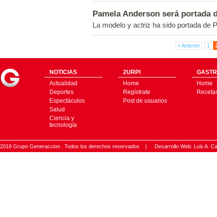
Pamela Anderson será portada de
La modelo y actriz ha sido portada de 
« Anterior
1
NOTICIAS
2URPI
GASTR
Actualidad
Home
Home
Deportes
Regístrate
Receta
Espectáculos
Post de usuarios
Salud
Ciencia y
tecnología
2018 Grupo Generaccion . Todos los derechos reservados |
Desarrollo Web: Luis A.