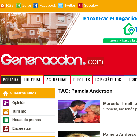
RSS
2urpi
Facebook
Twitter
Google+
PORTADA
EDITORIAL
ACTUALIDAD
DEPORTES
ESPECTÁCULOS
TECN
TAG: Pamela Anderson
Nuestros sitios
Opinión
Marcelo Tinelli
"Pamela, me tenés p
Turismo
Notas de prensa
Encuestas
Pamela Anderson