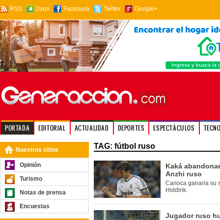
RSS
2urpi
Facebook
Twitter
Google+
PORTADA
EDITORIAL
ACTUALIDAD
DEPORTES
ESPECTÁCULOS
TECN
TAG: fútbol ruso
Nuestros sitios
Opinión
Kaká abandonarí
Anzhi ruso
Turismo
Carioca ganaría su s
Hiddink.
Notas de prensa
Encuestas
Jugador ruso hu