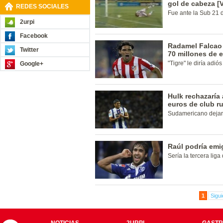
gol de cabeza [
REDES SOCIALES
Fue ante la Sub 21 
2urpi
Facebook
Radamel Falcao 
Twitter
70 millones de 
"Tigre" le diría adió
Google+
Hulk rechazaría 
euros de club r
Sudamericano dejaría
Raúl podría emig
Sería la tercera lig
1
Sigui