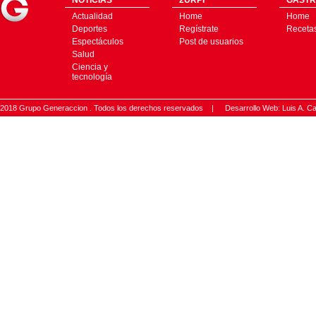
NOTICIAS
2URPI
GASTR
Actualidad
Home
Home
Deportes
Regístrate
Receta
Espectáculos
Post de usuarios
Salud
Ciencia y
tecnología
2018 Grupo Generaccion . Todos los derechos reservados |
Desarrollo Web: Luis A.