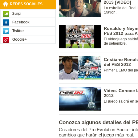
2013 [VIDEO]
REDES SOCIALES
La estrella del Real
Station.
2urpi
Facebook
Ronaldo y Neyma
Twitter
PES 2012 para A
El videojuego saldrá
Google+
de setiembre.
Cristiano Ronal
del PES 2012
Primer DEMO del ju
Video: Conoce l
2012
El juego saldrá en 
Conozca algunos detalles del P
Creadores del Pro Evolution Soccer in
cambios que harán el juego más real.