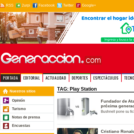
RSS
2urpi
Facebook
Twitter
Google+
PORTADA
EDITORIAL
ACTUALIDAD
DEPORTES
ESPECTÁCULOS
TECN
TAG: Play Station
Nuestros sitios
Opinión
Fundador de Ata
próxima genera
Turismo
Bushnell pone su fi
Notas de prensa
Encuestas
Cristiano Ronal