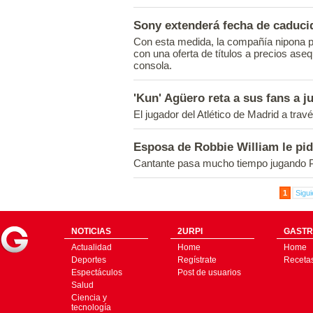
Sony extenderá fecha de caducid
Con esta medida, la compañía nipona p
con una oferta de títulos a precios aseq
consola.
'Kun' Agüero reta a sus fans a j
El jugador del Atlético de Madrid a travé
Esposa de Robbie William le pid
Cantante pasa mucho tiempo jugando P
1
Sigui
NOTICIAS
2URPI
GASTR
Actualidad
Home
Home
Deportes
Regístrate
Receta
Espectáculos
Post de usuarios
Salud
Ciencia y
tecnología