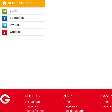
REDES SOCIALES
2urpi
Facebook
Twitter
Google+
NOTICIAS
2URPI
GASTR
Actualidad
Home
Home
Deportes
Regístrate
Receta
Espectáculos
Post de usuarios