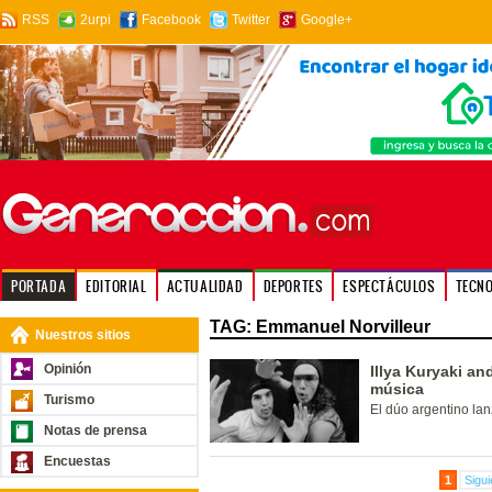
RSS
2urpi
Facebook
Twitter
Google+
PORTADA
EDITORIAL
ACTUALIDAD
DEPORTES
ESPECTÁCULOS
TECN
TAG: Emmanuel Norvilleur
Nuestros sitios
Opinión
Illya Kuryaki an
música
Turismo
El dúo argentino lan
Notas de prensa
Encuestas
1
Sigui