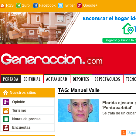
RSS
2urpi
Facebook
Twitter
Google+
PORTADA
EDITORIAL
ACTUALIDAD
DEPORTES
ESPECTÁCULOS
TECN
TAG: Manuel Valle
Nuestros sitios
Opinión
Florida ejecuta 
'Pentobarbital'
Turismo
Se trata de un cuba
Notas de prensa
Encuestas
1
Sigui