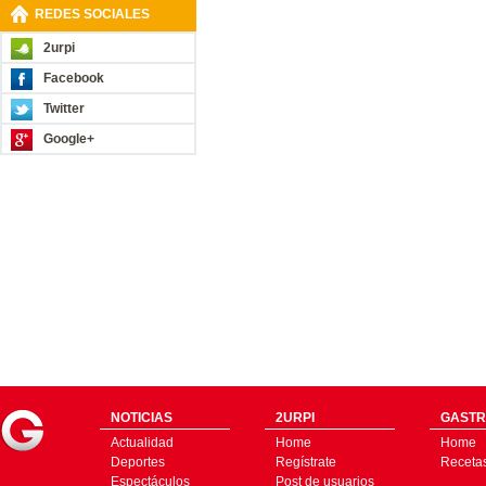
REDES SOCIALES
2urpi
Facebook
Twitter
Google+
NOTICIAS
2URPI
GASTR
Actualidad
Home
Home
Deportes
Regístrate
Receta
Espectáculos
Post de usuarios