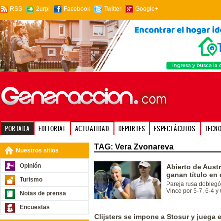
RSS
2urpi
Facebook
Twitter
Google+
PORTADA
EDITORIAL
ACTUALIDAD
DEPORTES
ESPECTÁCULOS
TECN
TAG: Vera Zvonareva
Nuestros sitios
Opinión
Abierto de Aust
ganan título en
Turismo
Pareja rusa doblegó 
Vince por 5-7, 6-4 y 
Notas de prensa
Encuestas
Clijsters se impone a Stosur y juega 