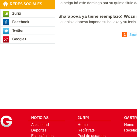
La belga irá este domingo por su quinto título d
REDES SOCIALES
2urpi
Sharapova ya tiene reemplazo: Woznia
Facebook
La tenista danesa impone su belleza y su tenis
Twitter
1
Sigui
Google+
NOTICIAS
2URPI
GASTR
Actualidad
Home
Home
Deportes
Regístrate
Receta
Espectáculos
Post de usuarios