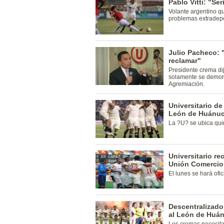
Pablo Vitti: "Se
Volante argentino qu
problemas extradepo
Julio Pacheco:
reclamar"
Presidente crema di
solamente se demoró
Agremiación.
Universitario de
León de Huánu
La ?U? se ubica quin
Universitario r
Unión Comercio
El lunes se hará ofi
Descentralizado:
al León de Huá