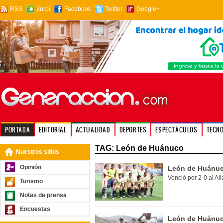
RSS
2urpi
Facebook
Twitter
Google+
PORTADA
EDITORIAL
ACTUALIDAD
DEPORTES
ESPECTÁCULOS
TECN
TAG: León de Huánuco
Nuestros sitios
Opinión
León de Huánuco
Venció por 2-0 al Al
Turismo
Notas de prensa
Encuestas
León de Huánuc