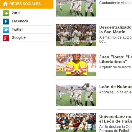
Contundente victoria
REDES SOCIALES
2urpi
Facebook
Descentralizado
Twitter
la San Martín
Alemanno, de autogol
Google+
60'.
Juan Flores: "L
Libertadores"
Arquero se muestra 
León de Huánuc
Ahora se ubica en el
Universitario n
el León de Huá
Así lo declaró la Co
Peruana de Fútbol.