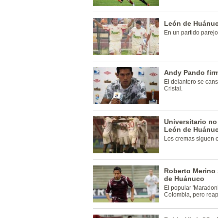
León de Huánuco
En un partido parejo
Andy Pando fir
El delantero se can
Cristal.
Universitario n
León de Huánu
Los cremas siguen co
Roberto Merino s
de Huánuco
El popular 'Maradon
Colombia, pero reap