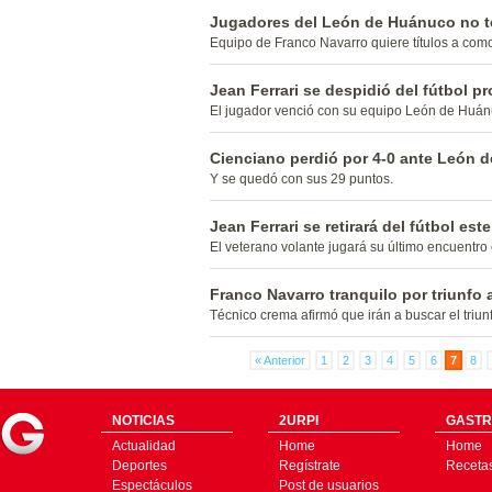
Jugadores del León de Huánuco no 
Equipo de Franco Navarro quiere títulos a como
Jean Ferrari se despidió del fútbol pr
El jugador venció con su equipo León de Huán
Cienciano perdió por 4-0 ante León 
Y se quedó con sus 29 puntos.
Jean Ferrari se retirará del fútbol es
El veterano volante jugará su último encuentro
Franco Navarro tranquilo por triunfo a
Técnico crema afirmó que irán a buscar el triun
« Anterior
1
2
3
4
5
6
7
8
NOTICIAS
2URPI
GASTR
Actualidad
Home
Home
Deportes
Regístrate
Receta
Espectáculos
Post de usuarios