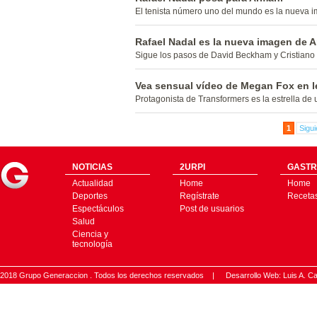
El tenista número uno del mundo es la nueva i
Rafael Nadal es la nueva imagen de 
Sigue los pasos de David Beckham y Cristiano
Vea sensual vídeo de Megan Fox en l
Protagonista de Transformers es la estrella de
1
Sigui
NOTICIAS
2URPI
GASTR
Actualidad
Home
Home
Deportes
Regístrate
Receta
Espectáculos
Post de usuarios
Salud
Ciencia y
tecnología
2018 Grupo Generaccion . Todos los derechos reservados |
Desarrollo Web: Luis A.