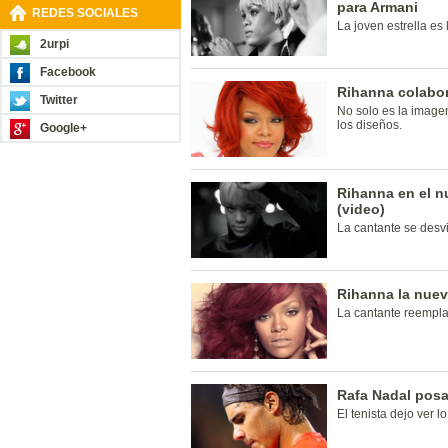
para Armani
REDES SOCIALES
La joven estrella es
2urpi
Facebook
Rihanna colabo
Twitter
No solo es la image
los diseños.
Google+
Rihanna en el n
(video)
La cantante se desvi
Rihanna la nuev
La cantante reempl
Rafa Nadal posa
El tenista dejo ver l