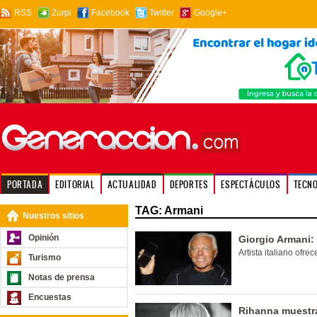
RSS
2urpi
Facebook
Twitter
Google+
PORTADA
EDITORIAL
ACTUALIDAD
DEPORTES
ESPECTÁCULOS
TECN
TAG: Armani
Nuestros sitios
Opinión
Giorgio Armani:
Artista italiano ofr
Turismo
Notas de prensa
Encuestas
Rihanna muestra