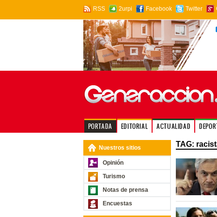
RSS
2urpi
Facebook
Twitter
PORTADA
EDITORIAL
ACTUALIDAD
DEPOR
TAG: racist
Nuestros sitios
Opinión
Turismo
Notas de prensa
Encuestas