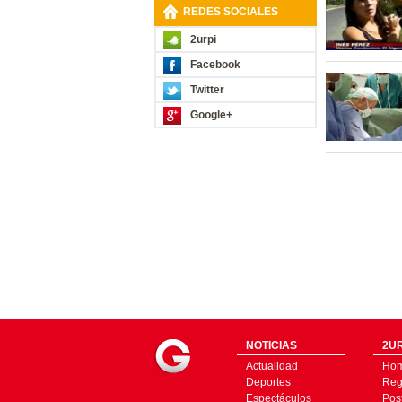
REDES SOCIALES
2urpi
Facebook
Twitter
Google+
NOTICIAS
2UR
Actualidad
Ho
Deportes
Regí
Espectáculos
Pos