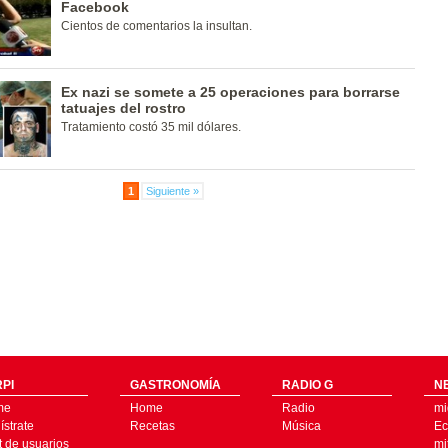
Facebook
Cientos de comentarios la insultan.
Ex nazi se somete a 25 operaciones para borrarse
tatuajes del rostro
Tratamiento costó 35 mil dólares.
1
Siguiente »
PI
GASTRONOMÍA
RADIO G
N
me
Home
Radio
mi
strate
Recetas
Música
Ec
t de usuarios
mi