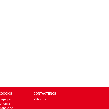
EGOCIOS
CONTÁCTENOS
depa.pe
Publicidad
onomía
trabajo.pe