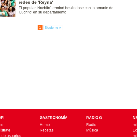
redes de 'Reyna'
El popular 'Nachito' terminó besándose con la amante de
'Luchito' en su departamento.
1
Siguiente »
PI
GASTRONOMÍA
RADIO G
N
me
Home
Radio
mi
strate
Recetas
Música
Ec
t de usuarios
mi