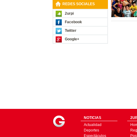
REDES SOCIALES
2urpi
Facebook
Twitter
Google+
NOTICIAS
2UR
Actualidad
Ho
Deportes
Regí
Espectáculos
Pos