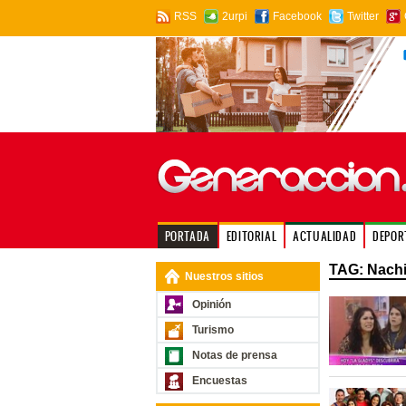
RSS
2urpi
Facebook
Twitter
PORTADA
EDITORIAL
ACTUALIDAD
DEPOR
TAG: Nachi
Nuestros sitios
Opinión
Turismo
Notas de prensa
Encuestas