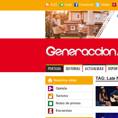
RSS
2urpi
Facebook
Twitter
PORTADA
EDITORIAL
ACTUALIDAD
DEPOR
TAG: Late 
Nuestros sitios
Opinión
Turismo
Notas de prensa
Encuestas