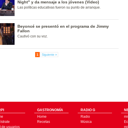
Night" y da mensaje a los jóvenes (Video)
Las políticas educativas fueron su punto de arranque.
Beyoncé se presentó en el programa de Jimmy
Fallon
Cautivó con su voz.
1
Siguiente »
PI
GASTRONOMÍA
RADIO G
N
me
Home
Radio
mi
strate
Recetas
Música
Ec
t de usuarios
mi