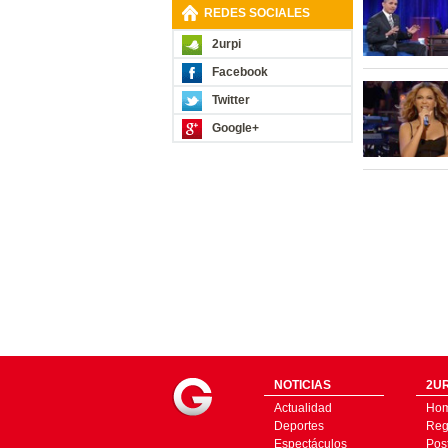
REDES SOCIALES
2urpi
Facebook
Twitter
Google+
NOTICIAS
2UR
Actualidad
Ho
Deportes
Regí
Espectáculos
Pos