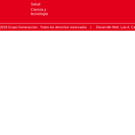
Salud
Ciencia y
tecnología
2018 Grupo Generaccion . Todos los derechos reservados |
Desarrollo Web: Luis A.