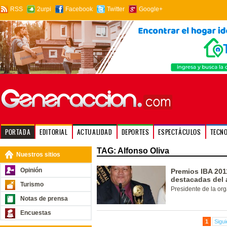
RSS
2urpi
Facebook
Twitter
Google+
PORTADA
EDITORIAL
ACTUALIDAD
DEPORTES
ESPECTÁCULOS
TECN
TAG: Alfonso Oliva
Nuestros sitios
Opinión
Premios IBA 201
destacadas del 
Turismo
Presidente de la or
Notas de prensa
Encuestas
1
Sigui