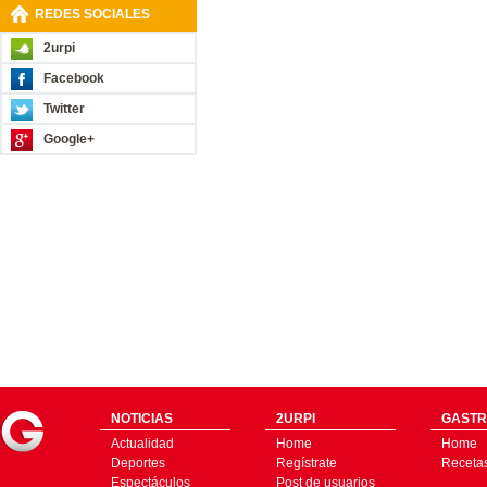
REDES SOCIALES
2urpi
Facebook
Twitter
Google+
NOTICIAS
2URPI
GASTR
Actualidad
Home
Home
Deportes
Regístrate
Receta
Espectáculos
Post de usuarios