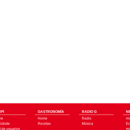
PI
GASTRONOMÍA
RADIO G
N
me
Home
Radio
mi
strate
Recetas
Música
Ec
t de usuarios
mi