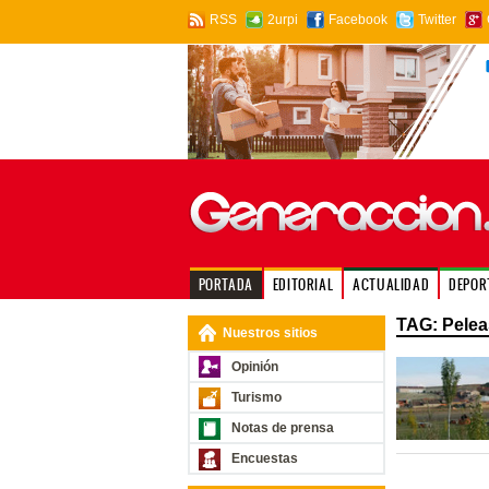
RSS
2urpi
Facebook
Twitter
PORTADA
EDITORIAL
ACTUALIDAD
DEPOR
TAG: Pelea
Nuestros sitios
Opinión
Turismo
Notas de prensa
Encuestas