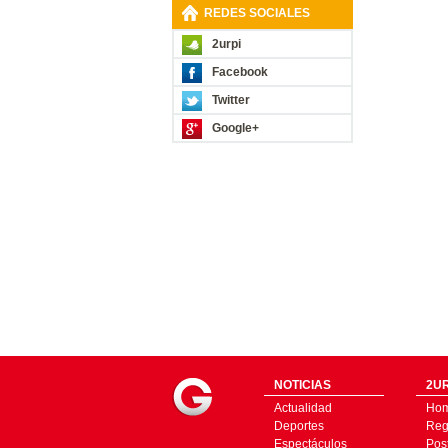
REDES SOCIALES
2urpi
Facebook
Twitter
Google+
NOTICIAS
2UR
Actualidad
Ho
Deportes
Regí
Espectáculos
Pos