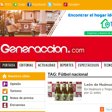
RSS
2urpi
Facebook
Twitter
Google+
PORTADA
EDITORIAL
ACTUALIDAD
DEPORTES
ESPECTÁCULOS
TECN
TAG: Fútbol nacional
Nuestros sitios
Opinión
León de Huánuc
En Huánuco y Tingo 
Turismo
por 11 soles.
Notas de prensa
Encuestas
1
Sigui