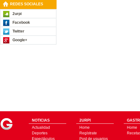
REDES SOCIALES
2urpi
Facebook
Twitter
Google+
NOTICIAS
2URPI
GASTR
Actualidad
Home
Home
Deportes
Regístrate
Receta
Espectáculos
Post de usuarios