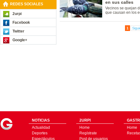
en sus calles
REDES SOCIALES
Vecinos se quejan d
que causan en los ed
2urpi
Facebook
1
Sigui
Twitter
Google+
NOTICIAS
2URPI
GASTR
Actualidad
Home
Home
Deportes
Regístrate
Receta
Espectáculos
Post de usuarios