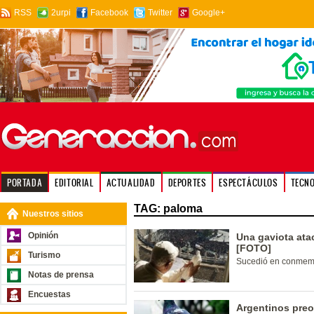
RSS
2urpi
Facebook
Twitter
Google+
PORTADA
EDITORIAL
ACTUALIDAD
DEPORTES
ESPECTÁCULOS
TECN
TAG: paloma
Nuestros sitios
Opinión
Una gaviota ata
[FOTO]
Turismo
Sucedió en conmemor
Notas de prensa
Encuestas
Argentinos pre