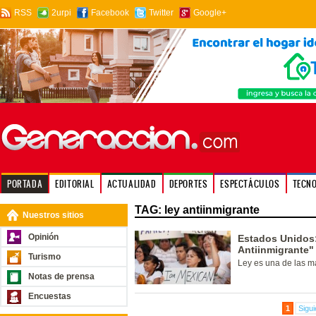
RSS
2urpi
Facebook
Twitter
Google+
PORTADA
EDITORIAL
ACTUALIDAD
DEPORTES
ESPECTÁCULOS
TECN
TAG: ley antiinmigrante
Nuestros sitios
Opinión
Estados Unidos:
Antiinmigrante"
Turismo
Ley es una de las má
Notas de prensa
Encuestas
1
Sigui