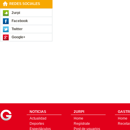
REDES SOCIALES
2urpi
Facebook
Twitter
Google+
NOTICIAS
2URPI
GASTR
Actualidad
Home
Home
Deportes
Regístrate
Receta
Espectáculos
Post de usuarios