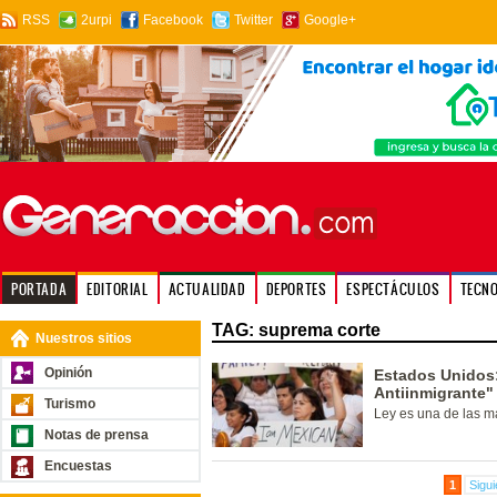
RSS
2urpi
Facebook
Twitter
Google+
PORTADA
EDITORIAL
ACTUALIDAD
DEPORTES
ESPECTÁCULOS
TECN
TAG: suprema corte
Nuestros sitios
Opinión
Estados Unidos:
Antiinmigrante"
Turismo
Ley es una de las má
Notas de prensa
Encuestas
1
Sigui