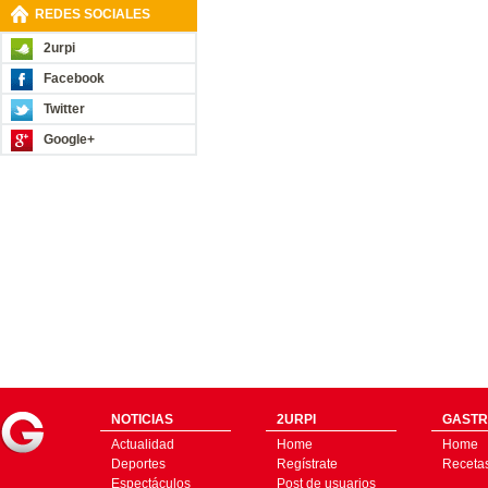
REDES SOCIALES
2urpi
Facebook
Twitter
Google+
NOTICIAS
2URPI
GASTR
Actualidad
Home
Home
Deportes
Regístrate
Receta
Espectáculos
Post de usuarios