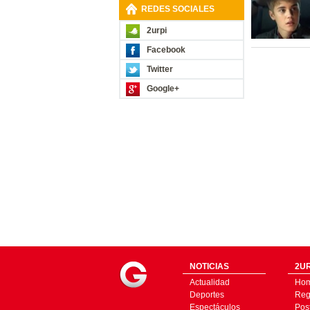
REDES SOCIALES
2urpi
Facebook
Twitter
Google+
NOTICIAS
2UR
Actualidad
Ho
Deportes
Regí
Espectáculos
Pos