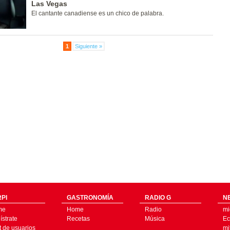
Las Vegas
El cantante canadiense es un chico de palabra.
1
Siguiente »
PI
GASTRONOMÍA
RADIO G
N
me
Home
Radio
mi
strate
Recetas
Música
Ec
t de usuarios
mi