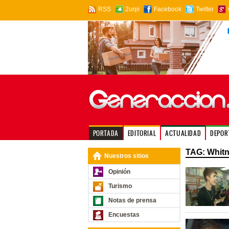
RSS
2urpi
Facebook
Twitter
PORTADA
EDITORIAL
ACTUALIDAD
DEPOR
TAG: Whitn
Nuestros sitios
Opinión
Turismo
Notas de prensa
Encuestas