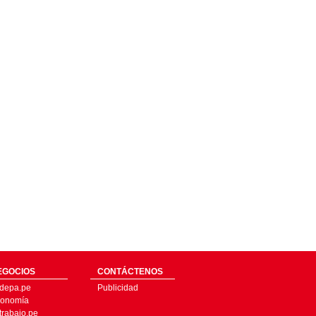
EGOCIOS
CONTÁCTENOS
depa.pe
Publicidad
onomía
trabajo.pe